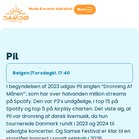
Musik & events
Køb billet
Menu
Pil
Bølgen |
Torsdag
kl. 17:40
I begyndelsen af 2023 udgav Pil singlen “Dronning Af
Månen”’, som har over halvanden million streams
på Spotify. Den var P3’s undgåelige, i top 15 på
Spotify og top 5 på Airplay charten. Det viste sig, at
Pil var dronning af dansk livemusik, da hun
tournerede Danmark rundt i 2023 og 2024 til
udsolgte koncerter. Og Samsø Festival er klar til en
storslået koncert i royalt selskab i 2026.